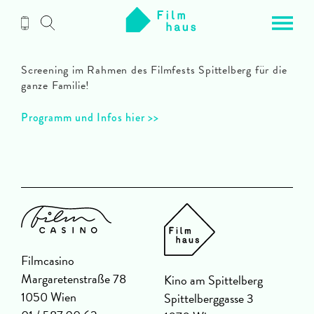
Zum
Inhalt
Screening im Rahmen des Filmfests Spittelberg für die
ganze Familie!
Programm und Infos hier >>
Filmcasino
Margaretenstraße 78
Kino am Spittelberg
1050 Wien
Spittelberggasse 3