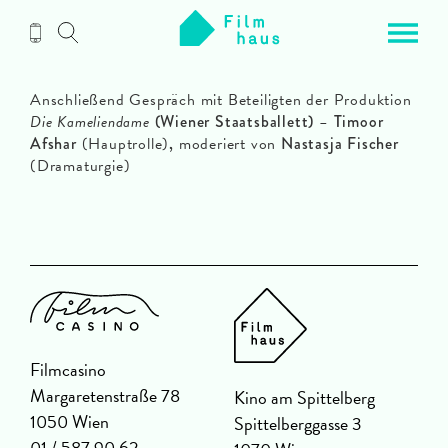
Zum
Inhalt
Anschließend Gespräch mit Beteiligten der Produktion
Die Kameliendame
(Wiener Staatsballett)
–
Timoor
Afshar
(Hauptrolle)
,
moderiert von
Nastasja Fischer
(Dramaturgie)
Filmcasino
Margaretenstraße 78
Kino am Spittelberg
1050 Wien
Spittelberggasse 3
01 / 587 90 62