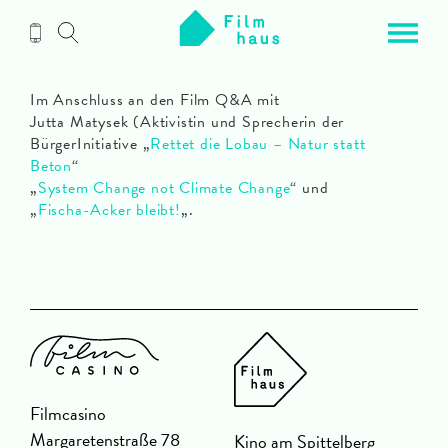
Zum
Inhalt
Im Anschluss an den Film Q&A mit
Jutta Matysek (Aktivistin und Sprecherin der
BürgerInitiative „
Rettet die Lobau – Natur statt
Beton
“
„
System Change not Climate Change
“ und
„
Fischa-Acker bleibt!
„.
Filmcasino
Margaretenstraße 78
Kino am Spittelberg