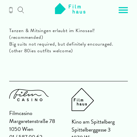
Zum
Inhalt
Tanzen & Mitsingen erlaubt im Kinosaal!
(recommended)
Big suits not required, but definitely encouraged.
(other 80ies outfits welcome)
Filmcasino
Margaretenstraße 78
Kino am Spittelberg
1050 Wien
Spittelberggasse 3
01 / 587 90 62