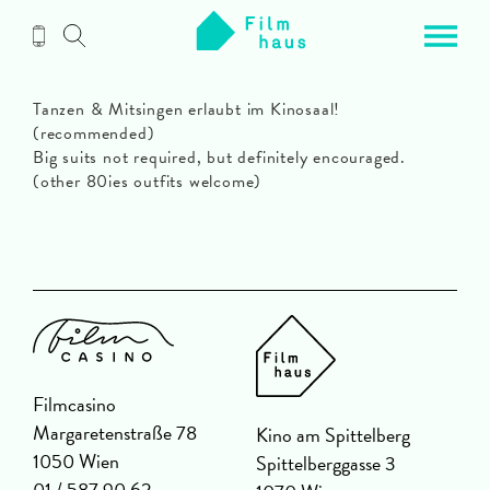
Zum
Inhalt
Tanzen & Mitsingen erlaubt im Kinosaal!
(recommended)
Big suits not required, but definitely encouraged.
(other 80ies outfits welcome)
Filmcasino
Margaretenstraße 78
Kino am Spittelberg
1050 Wien
Spittelberggasse 3
01 / 587 90 62