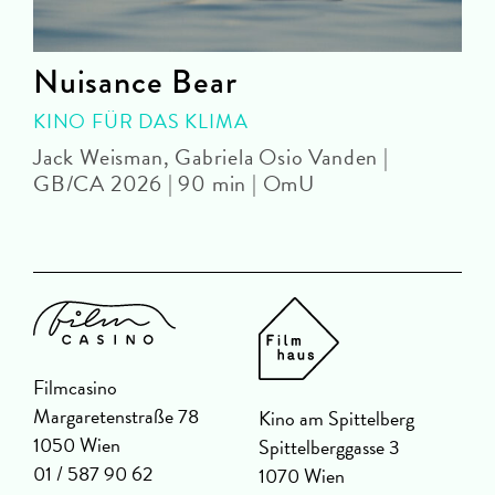
Nuisance Bear
KINO FÜR DAS KLIMA
Jack Weisman, Gabriela Osio Vanden |
J
GB/CA 2026 | 90 min | OmU
Filmcasino
Margaretenstraße 78
Kino am Spittelberg
1050 Wien
Spittelberggasse 3
01 / 587 90 62
1070 Wien