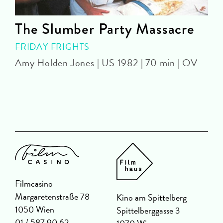
The Slumber Party Massacre
FRIDAY FRIGHTS
Amy Holden Jones | US 1982 | 70 min | OV
Z
Filmcasino
Margaretenstraße 78
Kino am Spittelberg
1050 Wien
Spittelberggasse 3
01 / 587 90 62