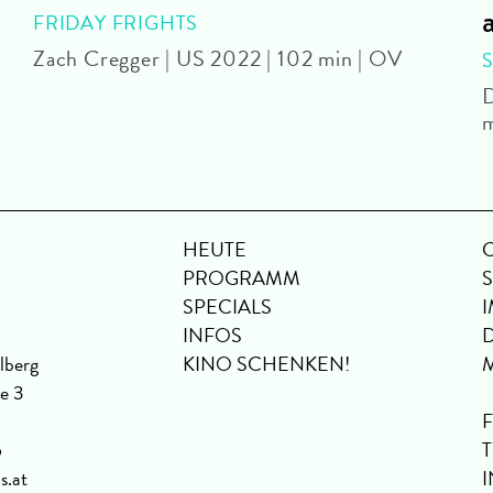
FRIDAY FRIGHTS
Zach Cregger | US 2022 | 102 min | OV
D
m
HEUTE
PROGRAMM
SPECIALS
INFOS
lberg
KINO SCHENKEN!
se 3
6
s.at