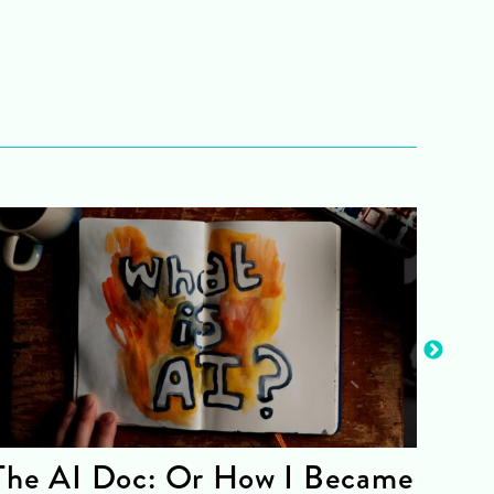
The AI Doc: Or How I Became
The