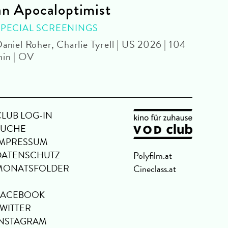
an Apocaloptimist
SPEC
Béla 
SPECIAL SCREENINGS
aniel Roher, Charlie Tyrell | US 2026 | 104
in | OV
CLUB LOG-IN
SUCHE
IMPRESSUM
DATENSCHUTZ
Polyfilm.at
MONATSFOLDER
Cineclass.at
FACEBOOK
TWITTER
INSTAGRAM