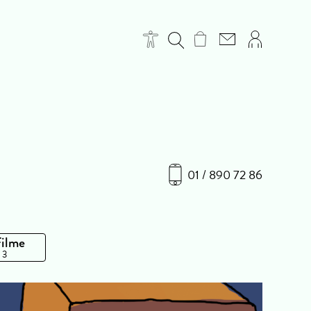
01 / 890 72 86
Filme
 3