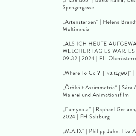
Spengergasse
„Artensterben“ | Helena Brand
Multimedia
„ALS ICH HEUTE AUFGEWA
WELCHER TAG ES WAR. ES I
09:32 | 2024 | FH Oberösterr
„Where To Go？ [ˈvɜːtɪgəʊ]“ |
„Örökölt Aszimmetria“ | Sára 
Malerei und Animationsfilm
„Eumycota“ | Raphael Gerlach,
2024 | FH Salzburg
„M.A.D.“ | Philipp John, Liza A