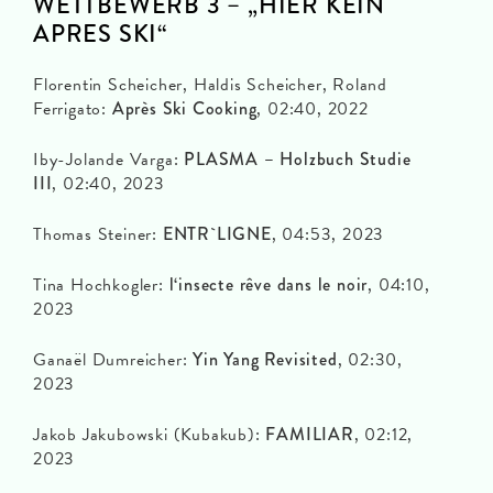
WETTBEWERB 3 – „HIER KEIN
APRES SKI“
Florentin Scheicher, Haldis Scheicher, Roland
Ferrigato:
Après Ski Cooking
, 02:40, 2022
Iby-Jolande Varga:
PLASMA – Holzbuch Studie
III
, 02:40, 2023
Thomas Steiner:
ENTR`LIGNE
, 04:53, 2023
Tina Hochkogler:
l‘insecte rêve dans le noir
, 04:10,
2023
Ganaël Dumreicher:
Yin Yang Revisited
, 02:30,
2023
Jakob Jakubowski (Kubakub):
FAMILIAR
, 02:12,
2023