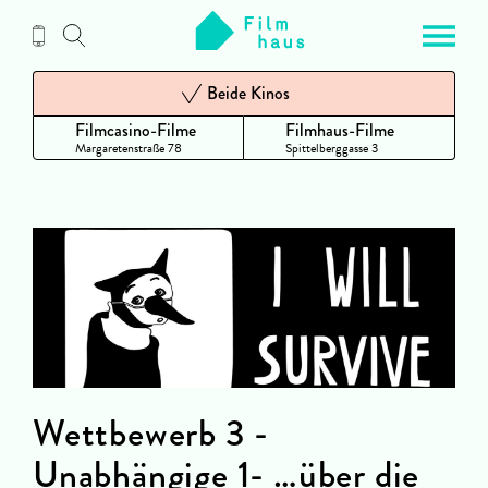
Zum
Inhalt
Beide Kinos
Filmcasino-Filme
Filmhaus-Filme
Margaretenstraße 78
Spittelberggasse 3
Wettbewerb 3 -
Unabhängige 1- …über die