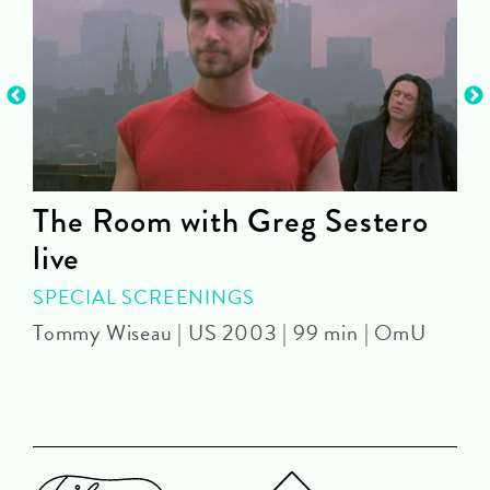
The Room with Greg Sestero
live
SPECIAL SCREENINGS
J
Tommy Wiseau | US 2003 | 99 min | OmU