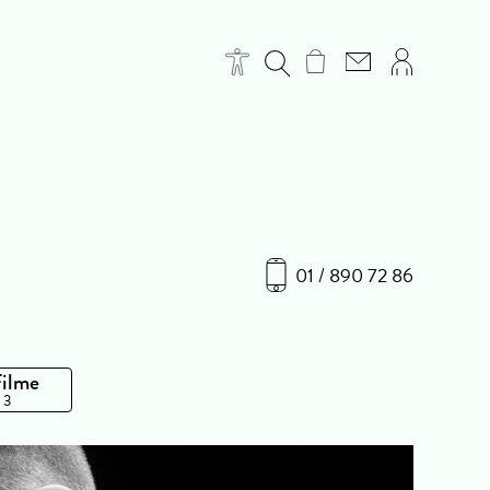
01 / 890 72 86
Filme
 3