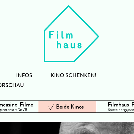
INFOS
KINO SCHENKEN!
ORSCHAU
mcasino-Filme
Filmhaus-
Beide Kinos
aretenstraße 78
Spittelberggasse