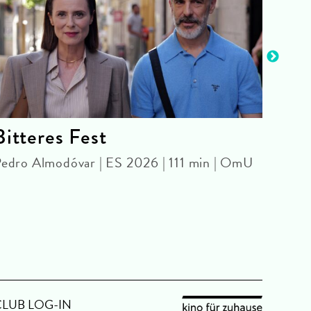
Bitteres Fest
The
edro Almodóvar | ES 2026 | 111 min | OmU
Chris
OmU
CLUB LOG-IN