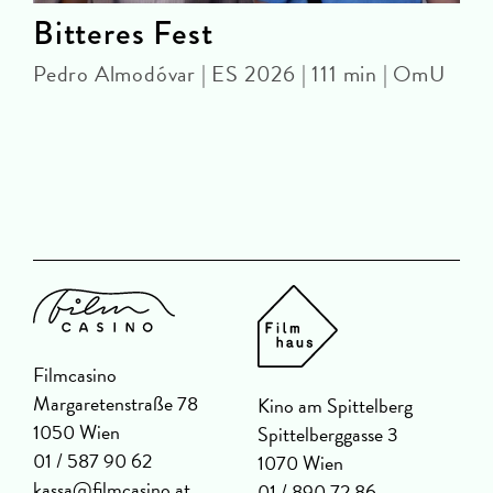
Bitteres Fest
Pedro Almodóvar | ES 2026 | 111 min | OmU
B
6
Filmcasino
Margaretenstraße 78
Kino am Spittelberg
1050 Wien
Spittelberggasse 3
01 / 587 90 62
1070 Wien
kassa@filmcasino.at
01 / 890 72 86