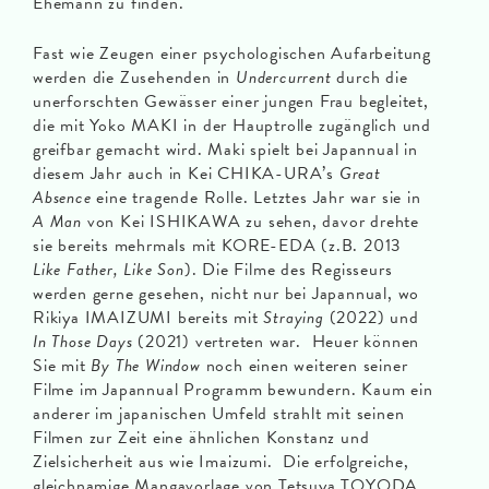
Ehemann zu finden.
Fast wie Zeugen einer psychologischen Aufarbeitung
werden die Zusehenden in
Undercurrent
durch die
unerforschten Gewässer einer jungen Frau begleitet,
die mit Yoko MAKI in der Hauptrolle zugänglich und
greifbar gemacht wird. Maki spielt bei Japannual in
diesem Jahr auch in Kei CHIKA-URA’s
Great
Absence
eine tragende Rolle. Letztes Jahr war sie in
A Man
von Kei ISHIKAWA zu sehen, davor drehte
sie bereits mehrmals mit KORE-EDA (z.B. 2013
Like Father, Like Son
). Die Filme des Regisseurs
werden gerne gesehen, nicht nur bei Japannual, wo
Rikiya IMAIZUMI bereits mit
Straying
(2022) und
In Those Days
(2021) vertreten war. Heuer können
Sie mit
By The Window
noch einen weiteren seiner
Filme im Japannual Programm bewundern. Kaum ein
anderer im japanischen Umfeld strahlt mit seinen
Filmen zur Zeit eine ähnlichen Konstanz und
Zielsicherheit aus wie Imaizumi. Die erfolgreiche,
gleichnamige Mangavorlage von Tetsuya TOYODA