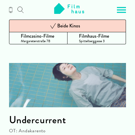
Zum
Inhalt
Beide Kinos
Filmcasino-Filme
Filmhaus-Filme
Margaretenstraße 78
Spittelberggasse 3
Undercurrent
OT: Andakarento