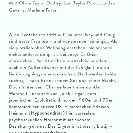
Mit: Olivia Taylor Dudley, Lou Taylor Pucci, Jordan
Gavaris, Marlene Forte
Alien-Tentakelsex trifft auf Trauma: Joey und Craig
sind beste Freunde – und voneinander abhängig. Als
sie plötzlich ohne Wohnung dastehen, bleibt ihnen
nichts anderes übrig, als bei Joeys Ex Brian
einzuziehen. Der ist nicht nur attraktiv, sondern
auch ein Außerirdischer mit der Fähigkeit, durch
Berührung Ängste auszulöschen. Bald werden beide
süchtig – nach Brian, seinem Sex und seiner Macht.
Doch hinter dem Charme lauert eine dunkle
Wahrheit. Inspiriert von „pinku eiga“, dem
japanischen Exploitationkino der 1960er und 70er,
kombiniert der queere US-Filmemacher Addison
Heimann (
Hypochondriac
) hier surrealen,
psychosexuellen Horror mit satirischem
Beziehungsdrama. Das Ergebnis ist bizarr, blutig –
und verdammt unterhaltsam.