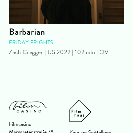
Barbarian
FRIDAY FRIGHTS
Zach Cregger | US 2022 | 102 min | OV
A
Filmcasino
Margaretenstraße 78
Kino am Spittelberg