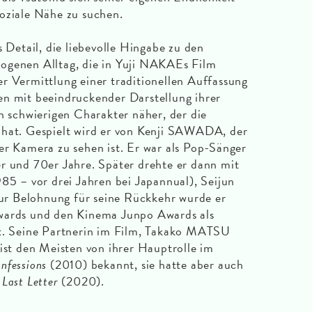
oziale Nähe zu suchen.
s Detail, die liebevolle Hingabe zu den
ogenen Alltag, die in Yuji NAKAEs Film
r Vermittlung einer traditionellen Auffassung
en mit beeindruckender Darstellung ihrer
en schwierigen Charakter näher, der die
 hat. Gespielt wird er von Kenji SAWADA, der
er Kamera zu sehen ist. Er war als Pop-Sänger
r und 70er Jahre. Später drehte er dann mit
985 – vor drei Jahren bei Japannual), Seijun
r Belohnung für seine Rückkehr wurde er
wards und den Kinema Junpo Awards als
et. Seine Partnerin im Film, Takako MATSU
 ist den Meisten von ihrer Hauptrolle im
nfessions
(2010) bekannt, sie hatte aber auch
s
Last Letter
(2020).