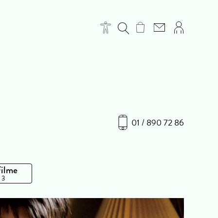
01 / 890 72 86
Filme
 3