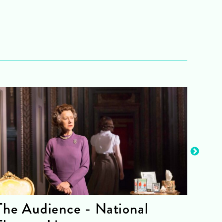
The Audience - National
La 