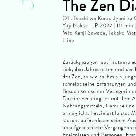
The Zen Di
OT: Tsuchi wo Kurau Jyuni ka 
Yuji Nakae | JP 2022 | 111 mi
Mit: Kenji Sawada, Takako Mat
Hino
Zurückgezogen lebt Tsutomu au
sich, den Jahreszeiten und der
des Zen, so wie es ihm als jung
schreibt seine Erfahrungen und
Besuch von seiner Verlegerin u
Daseins verbringt er mit dem 
Nahrungsmitteln, Gemüse und O
ermöglicht. Fasziniert leistet
lauscht aufmerksam seinen Aus
unaufgearbeitete Vergangenheit
Ereignissen und Personen. Erst