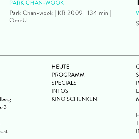
PARK CHAN-WOOK
Park Chan-wook | KR 2009 | 134 min |
OmeU
S
HEUTE
PROGRAMM
SPECIALS
INFOS
lberg
KINO SCHENKEN!
se 3
6
s.at