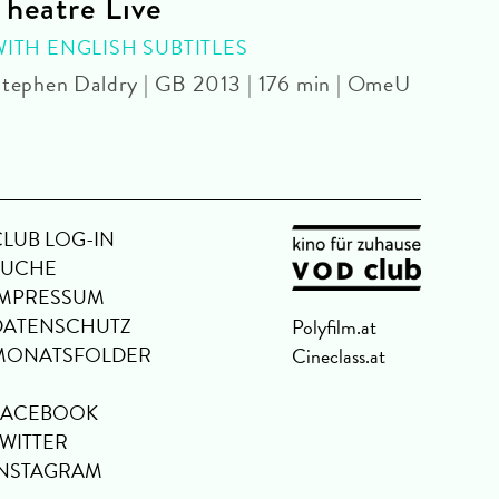
Theatre Live
CINE
Yoel 
WITH ENGLISH SUBTITLES
tephen Daldry | GB 2013 | 176 min | OmeU
CLUB LOG-IN
SUCHE
IMPRESSUM
DATENSCHUTZ
Polyfilm.at
MONATSFOLDER
Cineclass.at
FACEBOOK
TWITTER
INSTAGRAM