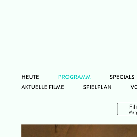
Zum
Inhalt
HEUTE
PROGRAMM
SPECIALS
AKTUELLE FILME
SPIELPLAN
V
Fil
Marg