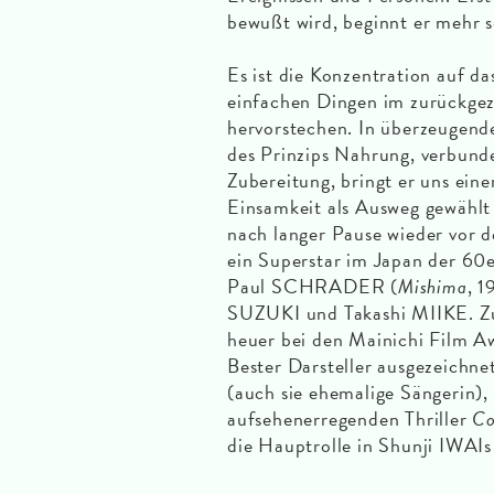
bewußt wird, beginnt er mehr s
Es ist die Konzentration auf da
einfachen Dingen im zurückgez
hervorstechen. In überzeugende
des Prinzips Nahrung, verbund
Zubereitung, bringt er uns ein
Einsamkeit als Ausweg gewählt
nach langer Pause wieder vor d
ein Superstar im Japan der 60e
Paul SCHRADER (
Mishima
, 1
SUZUKI und Takashi MIIKE. Zu
heuer bei den Mainichi Film A
Bester Darsteller ausgezeichn
(auch sie ehemalige Sängerin),
aufsehenerregenden Thriller
Co
die Hauptrolle in Shunji IWAI