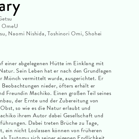
ary
Getsu
n | OmeU
su, Naomi Nishida, Toshinori Omi, Shohei
f einer abgelegenen Hütte im Einklang mit
 Natur. Sein Leben hat er nach den Grundlagen
er Mönch vermittelt wurde, ausgerichtet. Er
 Beobachtungen nieder, öfters erhält er
nd Freundin Machiko. Einen großen Teil seines
Anbau, der Ernte und der Zubereitung von
bst, so wie es die Natur erlaubt und
 Machiko ihrem Autor dabei Gesellschaft und
führungen. Dabei treten Brüche zu Tage,
, ein nicht Loslassen können von früheren
 als Tsutomu sich seiner eigenen Endlichkeit