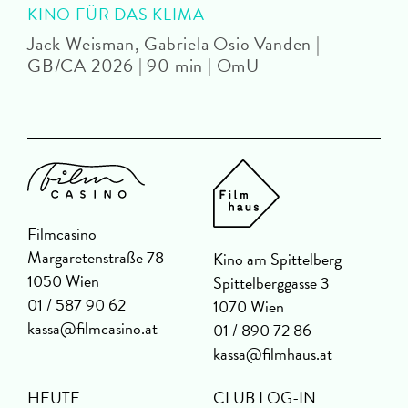
KINO FÜR DAS KLIMA
Jack Weisman, Gabriela Osio Vanden |
J
GB/CA 2026 | 90 min | OmU
Filmcasino
Margaretenstraße 78
Kino am Spittelberg
1050 Wien
Spittelberggasse 3
01 / 587 90 62
1070 Wien
kassa@filmcasino.at
01 / 890 72 86
kassa@filmhaus.at
HEUTE
CLUB LOG-IN