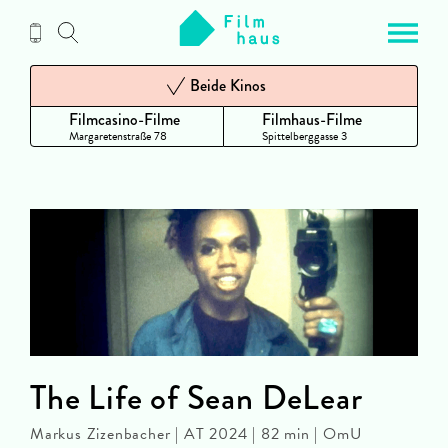
Zum
Inhalt
Beide Kinos
Filmcasino-Filme
Filmhaus-Filme
Margaretenstraße 78
Spittelberggasse 3
The Life of Sean DeLear
Markus Zizenbacher | AT 2024 | 82 min | OmU