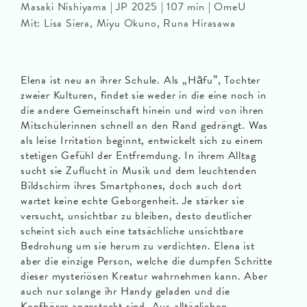
Masaki Nishiyama | JP 2025 | 107 min | OmeU
Mit: Lisa Siera, Miyu Okuno, Runa Hirasawa
Elena ist neu an ihrer Schule. Als „Hāfu”, Tochter
zweier Kulturen, findet sie weder in die eine noch in
die andere Gemeinschaft hinein und wird von ihren
Mitschülerinnen schnell an den Rand gedrängt. Was
als leise Irritation beginnt, entwickelt sich zu einem
stetigen Gefühl der Entfremdung. In ihrem Alltag
sucht sie Zuflucht in Musik und dem leuchtenden
Bildschirm ihres Smartphones, doch auch dort
wartet keine echte Geborgenheit. Je stärker sie
versucht, unsichtbar zu bleiben, desto deutlicher
scheint sich auch eine tatsächliche unsichtbare
Bedrohung um sie herum zu verdichten. Elena ist
aber die einzige Person, welche die dumpfen Schritte
dieser mysteriösen Kreatur wahrnehmen kann. Aber
auch nur solange ihr Handy geladen und die
Kopfhörer angesteckt sind. Aus alltäglichen