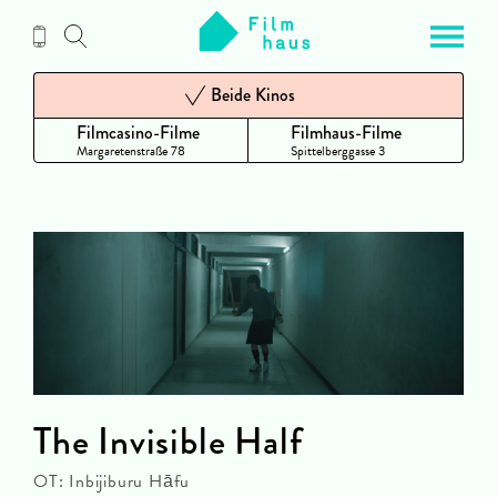
Zum
Inhalt
Beide Kinos
Filmcasino-Filme
Filmhaus-Filme
Margaretenstraße 78
Spittelberggasse 3
The Invisible Half
OT: Inbijiburu Hāfu