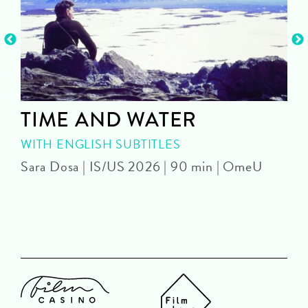
TIME AND WATER
WITH ENGLISH SUBTITLES
Sara Dosa | IS/US 2026 | 90 min | OmeU
P