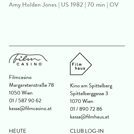
Amy Holden Jones | US 1982 | 70 min | OV
Z
Filmcasino
Margaretenstraße 78
Kino am Spittelberg
1050 Wien
Spittelberggasse 3
01 / 587 90 62
1070 Wien
kassa@filmcasino.at
01 / 890 72 86
kassa@filmhaus.at
HEUTE
CLUB LOG-IN