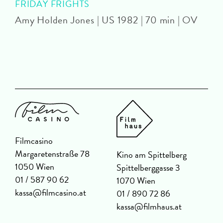
FRIDAY FRIGHTS
Amy Holden Jones | US 1982 | 70 min | OV
Z
Filmcasino
Margaretenstraße 78
Kino am Spittelberg
1050 Wien
Spittelberggasse 3
01 / 587 90 62
1070 Wien
kassa@filmcasino.at
01 / 890 72 86
kassa@filmhaus.at