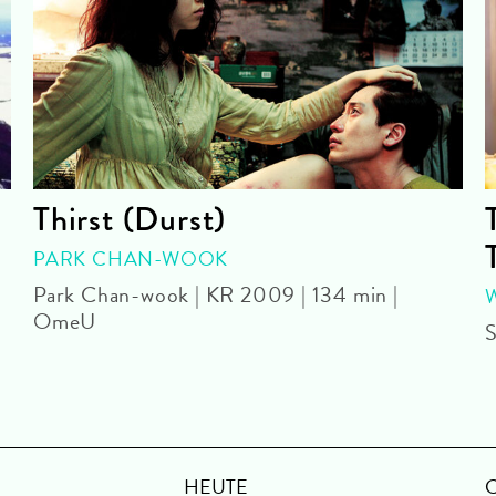
Thirst (Durst)
PARK CHAN-WOOK
Park Chan-wook | KR 2009 | 134 min |
OmeU
S
HEUTE