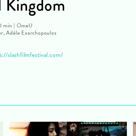
l Kingdom
30 min | OmeU
er, Adèle Exarchopoulos
s://slashfilmfestival.com/