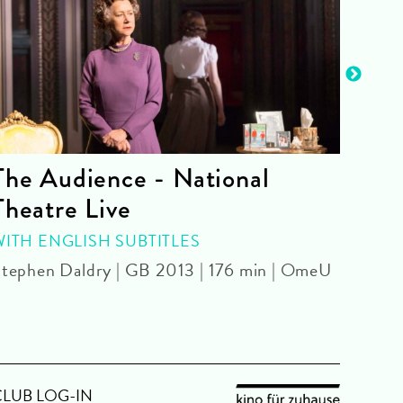
The Audience - National
La 
Theatre Live
CINE
Yoel 
WITH ENGLISH SUBTITLES
tephen Daldry | GB 2013 | 176 min | OmeU
CLUB LOG-IN