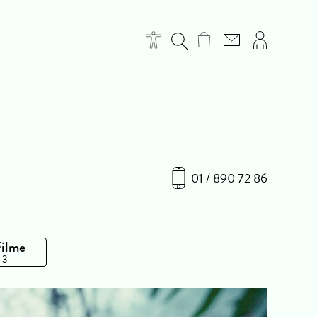
01 / 890 72 86
Filme
 3