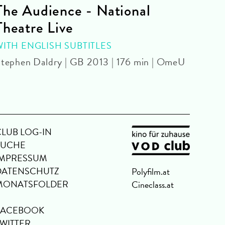
The Audience - National
La 
Theatre Live
CINE
Yoel 
WITH ENGLISH SUBTITLES
tephen Daldry | GB 2013 | 176 min | OmeU
CLUB LOG-IN
SUCHE
IMPRESSUM
DATENSCHUTZ
Polyfilm.at
MONATSFOLDER
Cineclass.at
FACEBOOK
TWITTER