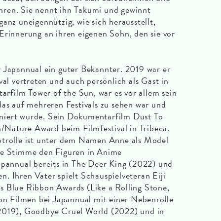
ren. Sie nennt ihn Takumi und gewinnt
anz uneigennützig, wie sich herausstellt,
Erinnerung an ihren eigenen Sohn, den sie vor
 Japannual ein guter Bekannter. 2019 war er
val vertreten und auch persönlich als Gast in
film Tower of the Sun, war es vor allem sein
das auf mehreren Festivals zu sehen war und
niert wurde. Sein Dokumentarfilm Dust To
Nature Award beim Filmfestival in Tribeca.
olle ist unter dem Namen Anne als Model
re Stimme den Figuren in Anime
apannual bereits in The Deer King (2022) und
. Ihren Vater spielt Schauspielveteran Eiji
s Blue Ribbon Awards (Like a Rolling Stone,
von Filmen bei Japannual mit einer Nebenrolle
2019), Goodbye Cruel World (2022) und in