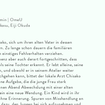
9 min | OmeU
asu, Eiji Okuda
ako, sich um ihren alten Vater in dessen
. Zu lange schon dauern die familiären
m einstiges Fehlverhalten verziehen.
menz aber auch derart fortgeschritten, dass
s seine Tochter erkennt. Er lebt alleine, seine
n, und obwohl er in seinem Atelier weiter
achgehen kann, bittet der lokale Arzt Chisako
ine Aufgabe, die die junge Frau stark
einen Abend Abwechslung mit einer alten
sein eine neue Wendung. Ein Kind wird in ihr
 ohne Erinnerung. Spuren von Misshandlung an
 dazu, den Jungen bei sich aufzunehmen und