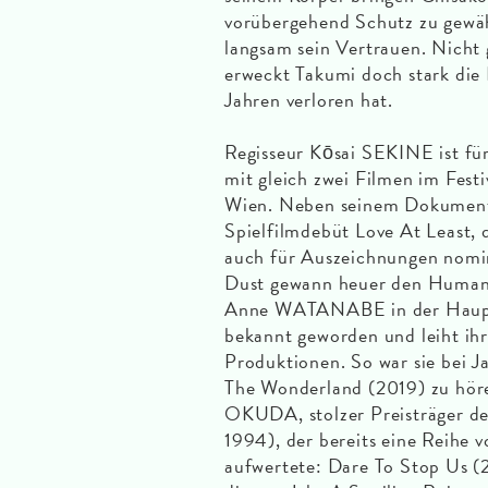
vorübergehend Schutz zu gewäh
langsam sein Vertrauen. Nicht g
erweckt Takumi doch stark die 
Jahren verloren hat.
Regisseur Kōsai SEKINE ist für
mit gleich zwei Filmen im Festi
Wien. Neben seinem Dokumentar
Spielfilmdebüt Love At Least, 
auch für Auszeichnungen nomi
Dust gewann heuer den Human/
Anne WATANABE in der Hauptr
bekannt geworden und leiht ih
Produktionen. So war sie bei J
The Wonderland (2019) zu hören
OKUDA, stolzer Preisträger de
1994), der bereits eine Reihe 
aufwertete: Dare To Stop Us (