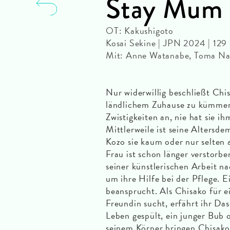
Stay Mum
OT: Kakushigoto
Kosai Sekine | JPN 2024 | 12
Mit: Anne Watanabe, Toma Nak
Nur widerwillig beschließt Chis
ländlichem Zuhause zu kümmern
Zwistigkeiten an, nie hat sie ih
Mittlerweile ist seine Altersde
Kozo sie kaum oder nur selten al
Frau ist schon länger verstorbe
seiner künstlerischen Arbeit n
um ihre Hilfe bei der Pflege. E
beansprucht. Als Chisako für 
Freundin sucht, erfährt ihr Da
Leben gespült, ein junger Bub
seinem Körper bringen Chisako