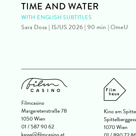
TIME AND WATER
 OmU
WITH ENGLISH SUBTITLES
Sara Dosa | IS/US 2026 | 90 min | OmeU
Filmcasino
Margaretenstraße 78
Kino am Spitte
1050 Wien
Spittelberggas
01 / 587 90 62
1070 Wien
kassa@filmcasino.at
01 / 890 72 8