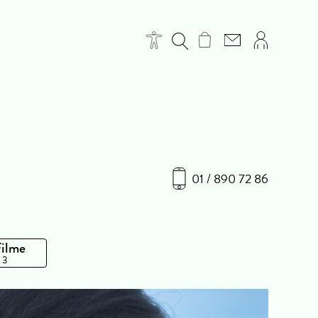
01 / 890 72 86
Filme
 3