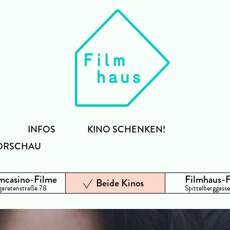
INFOS
KINO SCHENKEN!
ORSCHAU
mcasino-Filme
Filmhaus-
Beide Kinos
aretenstraße 78
Spittelberggasse