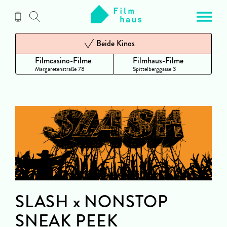
Zum
Inhalt
Beide Kinos
Filmcasino-Filme
Filmhaus-Filme
Margaretenstraße 78
Spittelberggasse 3
SLASH x NONSTOP
SNEAK PEEK