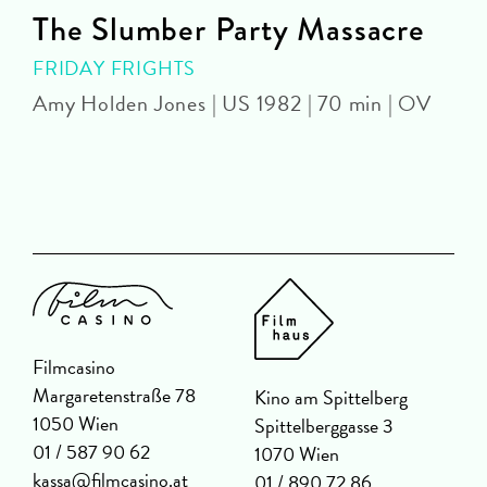
The Slumber Party Massacre
FRIDAY FRIGHTS
Amy Holden Jones | US 1982 | 70 min | OV
Z
Filmcasino
Margaretenstraße 78
Kino am Spittelberg
1050 Wien
Spittelberggasse 3
01 / 587 90 62
1070 Wien
kassa@filmcasino.at
01 / 890 72 86