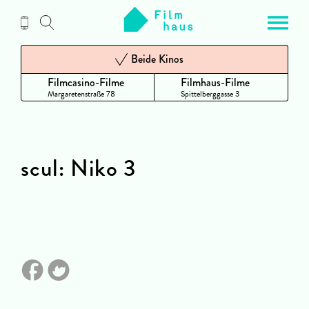
Zum
Inhalt
Beide Kinos
Filmcasino-Filme
Filmhaus-Filme
Margaretenstraße 78
Spittelberggasse 3
scul: Niko 3