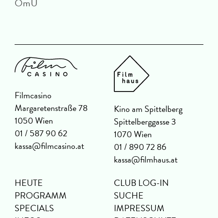
OmU
D
Filmcasino
Margaretenstraße 78
Kino am Spittelberg
1050 Wien
Spittelberggasse 3
01 / 587 90 62
1070 Wien
kassa@filmcasino.at
01 / 890 72 86
kassa@filmhaus.at
HEUTE
CLUB LOG-IN
PROGRAMM
SUCHE
SPECIALS
IMPRESSUM