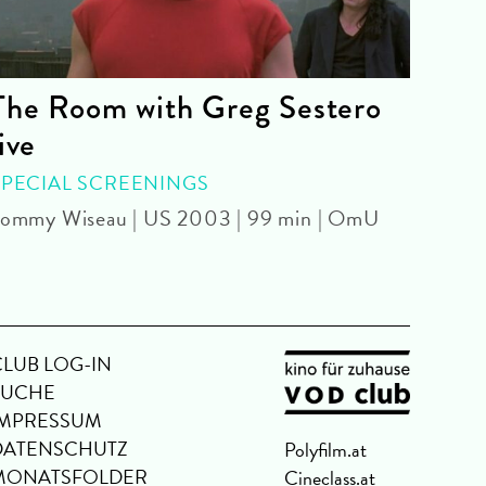
The Room with Greg Sestero
You
live
WITH
Makot
SPECIAL SCREENINGS
ommy Wiseau | US 2003 | 99 min | OmU
CLUB LOG-IN
SUCHE
IMPRESSUM
DATENSCHUTZ
Polyfilm.at
MONATSFOLDER
Cineclass.at