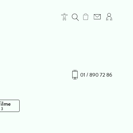
01 / 890 72 86
Filme
 3