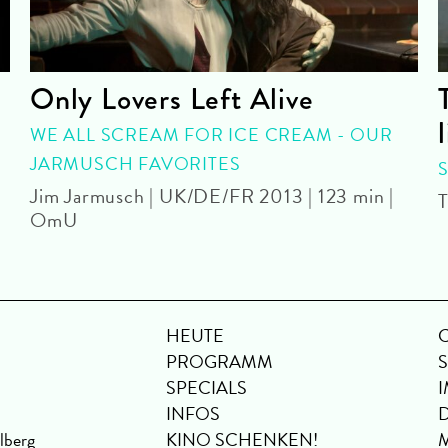
Only Lovers Left Alive
WE ALL SCREAM FOR ICE CREAM - OUR
JARMUSCH FAVORITES
Jim Jarmusch | UK/DE/FR 2013 | 123 min |
T
OmU
HEUTE
PROGRAMM
SPECIALS
INFOS
lberg
KINO SCHENKEN!