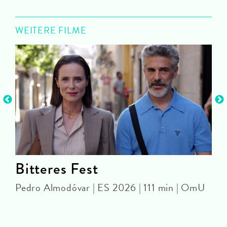
WEITERE FILME
Bitteres Fest
Pedro Almodóvar | ES 2026 | 111 min | OmU
D