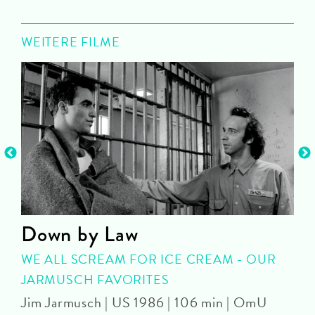
WEITERE FILME
Down by Law
WE ALL SCREAM FOR ICE CREAM - OUR
JARMUSCH FAVORITES
S
Jim Jarmusch | US 1986 | 106 min | OmU