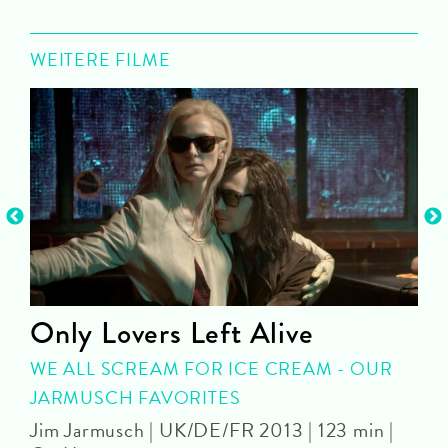
WEITERE FILME
Only Lovers Left Alive
WE ALL SCREAM FOR ICE CREAM - OUR
JARMUSCH FAVORITES
J
1
Jim Jarmusch | UK/DE/FR 2013 | 123 min |