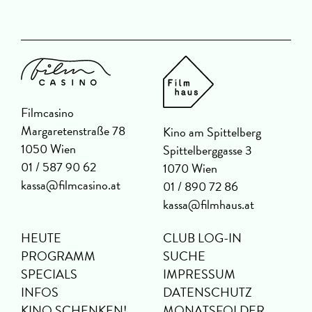
Filmcasino
Margaretenstraße 78
Kino am Spittelberg
1050 Wien
Spittelberggasse 3
01 / 587 90 62
1070 Wien
kassa@filmcasino.at
01 / 890 72 86
kassa@filmhaus.at
HEUTE
CLUB LOG-IN
PROGRAMM
SUCHE
SPECIALS
IMPRESSUM
INFOS
DATENSCHUTZ
KINO SCHENKEN!
MONATSFOLDER