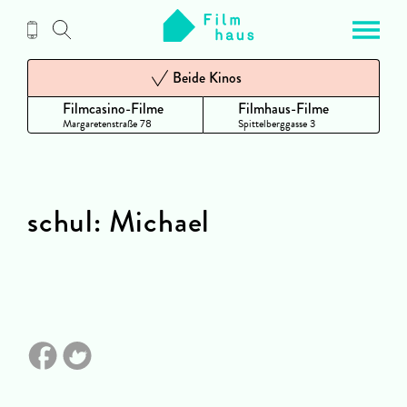
Zum
Inhalt
Beide Kinos
Filmcasino-Filme
Filmhaus-Filme
Margaretenstraße 78
Spittelberggasse 3
schul: Michael