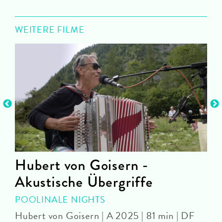
WEITERE FILME
Hubert von Goisern -
Akustische Übergriffe
O
POOLINALE NIGHTS
Hubert von Goisern | A 2025 | 81 min | DF