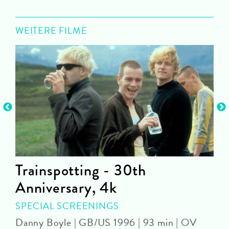
WEITERE FILME
Trainspotting - 30th
Anniversary, 4k
SPECIAL SCREENINGS
J
Danny Boyle | GB/US 1996 | 93 min | OV