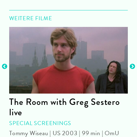
WEITERE FILME
The Room with Greg Sestero
live
2
SPECIAL SCREENINGS
Tommy Wiseau | US 2003 | 99 min | OmU