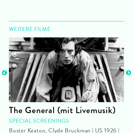
WEITERE FILME
The General (mit Livemusik)
SPECIAL SCREENINGS
C
Buster Keaton, Clyde Bruckman | US 1926 |