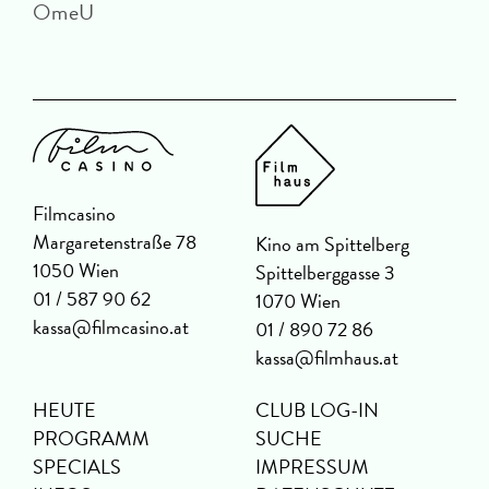
OmeU
D
Filmcasino
Margaretenstraße 78
Kino am Spittelberg
1050 Wien
Spittelberggasse 3
01 / 587 90 62
1070 Wien
kassa@filmcasino.at
01 / 890 72 86
kassa@filmhaus.at
HEUTE
CLUB LOG-IN
PROGRAMM
SUCHE
SPECIALS
IMPRESSUM