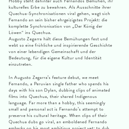
Hobby steht dahinter auch Fernandos Bemühen, ihr
kulturelles Erbe zu bewahren. Als Ausschnitte ihrer
Quechua-Synchronisationen viral gehen, wagt sich
Fernando an sein bisher ehrgeizigstes Projekt: die
komplette Synchronisation von „Der König der
Löwen“ ins Quechua.
Augusto Zegarra hält diese Bemühungen fest und
webt so eine fröhliche und inspirierende Geschichte
von einer lebendigen Gemeinschaft und der
Bedeutung, für die eigene Kultur und Identität
einzutreten.
In Augusto Zegarra’s feature debut, we meet
Fernando, a Peruvian single father who spends his
days with his son Dylan, dubbing clips of animated
films into Quechua, their shared Indigenous
language. Far more than a hobby, this seemingly
small and personal act is Fernando’s attempt to
preserve his cultural heritage. When clips of their
Quechua dubs go viral, an emboldened Fernando
embarks on his most ambitious project yet: to dub