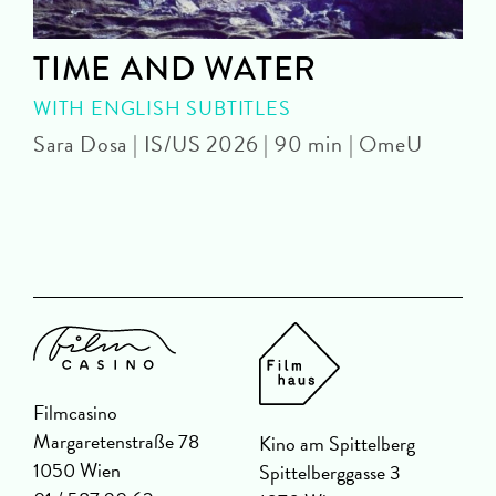
TIME AND WATER
WITH ENGLISH SUBTITLES
Sara Dosa | IS/US 2026 | 90 min | OmeU
P
Filmcasino
Margaretenstraße 78
Kino am Spittelberg
1050 Wien
Spittelberggasse 3