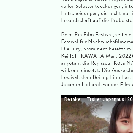
voller Selbstentdeckungen, int
Entscheidungen, die nicht nur i
Freundschaft auf die Probe stel
Beim Pia Film Festival, seit vi
Festival für Nachwuchsfilmema
Die Jury, prominent besetzt mi
Kei ISHIKAWA (A Man, 2022), h
angetan, die Regisseur Kōta N
wirksam einsetzt. Die Auszeic
Festival, dem Beijing Film Fes
Japan in Holland, wo der Film ü
Retake – Trailer Japannual 2