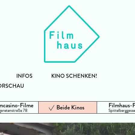
INFOS
KINO SCHENKEN!
ORSCHAU
mcasino-Filme
Filmhaus-
Beide Kinos
aretenstraße 78
Spittelberggasse