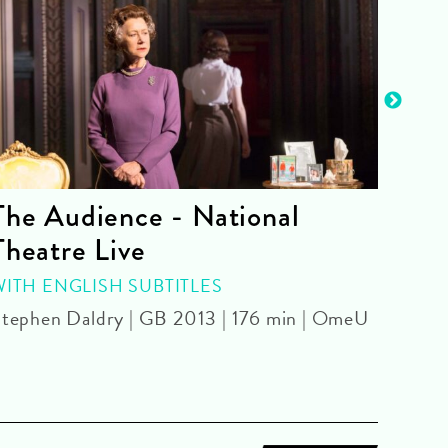
The Audience - National
La 
Theatre Live
CINE
Yoel 
WITH ENGLISH SUBTITLES
tephen Daldry | GB 2013 | 176 min | OmeU