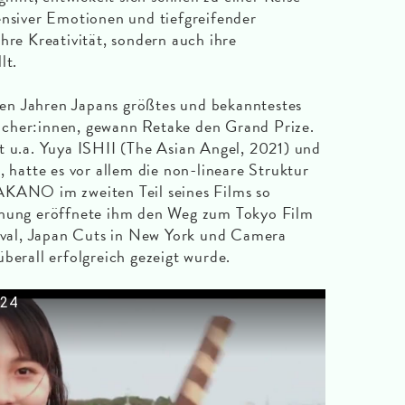
ensiver Emotionen und tiefgreifender
hre Kreativität, sondern auch ihre
lt.
elen Jahren Japans größtes und bekanntestes
cher:innen, gewann Retake den Grand Prize.
t u.a. Yuya ISHII (The Asian Angel, 2021) und
atte es vor allem die non-lineare Struktur
AKANO im zweiten Teil seines Films so
hnung eröffnete ihm den Weg zum Tokyo Film
tival, Japan Cuts in New York und Camera
berall erfolgreich gezeigt wurde.
024