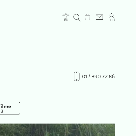
01 / 890 72 86
Filme
 3