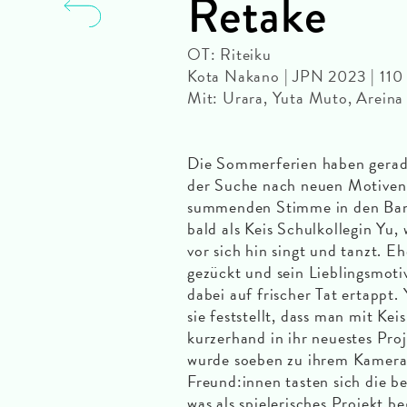
Retake
OT: Riteiku
Kota Nakano | JPN 2023 | 11
Mit: Urara, Yuta Muto, Areina
Die Sommerferien haben gerade
der Suche nach neuen Motiven 
summenden Stimme in den Bann
bald als Keis Schulkollegin Yu, 
vor sich hin singt und tanzt. E
gezückt und sein Lieblingsmotiv
dabei auf frischer Tat ertappt.
sie feststellt, dass man mit Ke
kurzerhand in ihr neuestes Pro
wurde soeben zu ihrem Kamer
Freund:innen tasten sich die b
was als spielerisches Projekt be