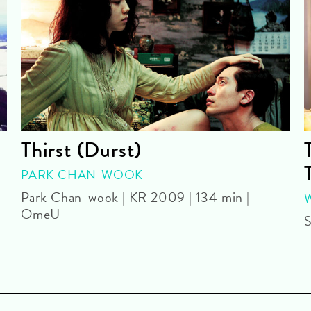
Thirst (Durst)
PARK CHAN-WOOK
Park Chan-wook | KR 2009 | 134 min |
OmeU
S