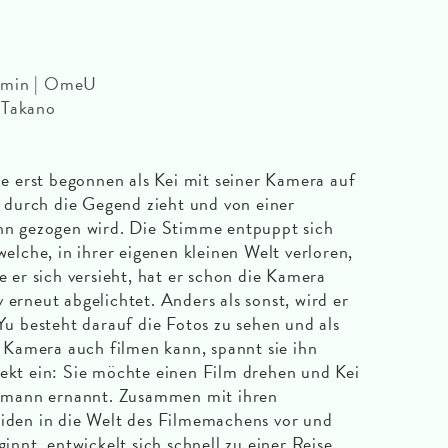
0 min | OmeU
 Takano
 erst begonnen als Kei mit seiner Kamera auf
durch die Gegend zieht und von einer
 gezogen wird. Die Stimme entpuppt sich
welche, in ihrer eigenen kleinen Welt verloren,
he er sich versieht, hat er schon die Kamera
 erneut abgelichtet. Anders als sonst, wird er
 Yu besteht darauf die Fotos zu sehen und als
is Kamera auch filmen kann, spannt sie ihn
jekt ein: Sie möchte einen Film drehen und Kei
amann ernannt. Zusammen mit ihren
eiden in die Welt des Filmemachens vor und
ginnt, entwickelt sich schnell zu einer Reise