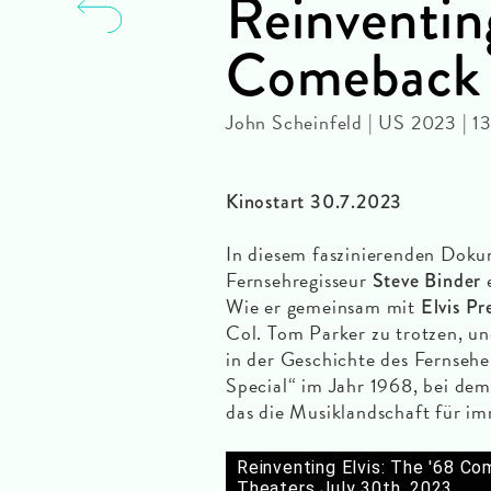
Reinventin
Comeback
John Scheinfeld | US 2023 | 
Kinostart 30.7.2023
In diesem faszinierenden Doku
Fernsehregisseur
e
Steve Binder
Wie er gemeinsam mit
Elvis Pr
Col. Tom Parker zu trotzen, u
in der Geschichte des Fernseh
Special“ im Jahr 1968, bei dem
das die Musiklandschaft für im
Reinventing Elvis: The '68 Co
Theaters July 30th, 2023