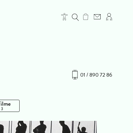
01 / 890 72 86
Filme
 3