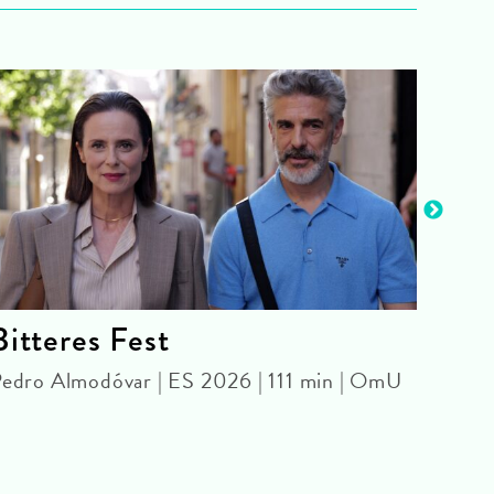
Bitteres Fest
Fut
Bor
edro Almodóvar | ES 2026 | 111 min | OmU
KINO
Damon