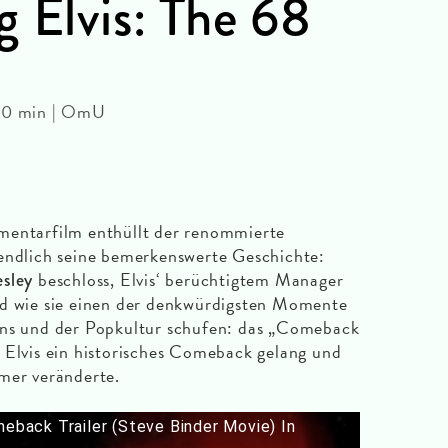
g Elvis: The 68
130 min | OmU
mentarfilm enthüllt der renommierte
ndlich seine bemerkenswerte Geschichte:
beschloss, Elvis‘ berüchtigtem Manager
esley
nd wie sie einen der denkwürdigsten Momente
ens und der Popkultur schufen: das „Comeback
 Elvis ein historisches Comeback gelang und
mer veränderte.
meback Trailer (Steve Binder Movie) In