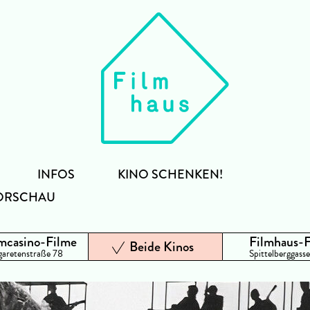
INFOS
KINO SCHENKEN!
ORSCHAU
mcasino-Filme
Filmhaus-
Beide Kinos
aretenstraße 78
Spittelberggasse