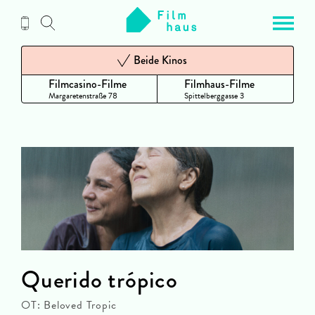
Zum
Inhalt
Beide Kinos
Filmcasino-Filme
Filmhaus-Filme
Margaretenstraße 78
Spittelberggasse 3
Querido trópico
OT: Beloved Tropic