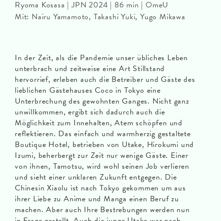
Ryoma Kosasa | JPN 2024 | 86 min | OmeU
Mit: Nairu Yamamoto, Takashi Yuki, Yugo Mikawa
In der Zeit, als die Pandemie unser übliches Leben
unterbrach und zeitweise eine Art Stillstand
hervorrief, erleben auch die Betreiber und Gäste des
lieblichen Gästehauses Coco in Tokyo eine
Unterbrechung des gewohnten Ganges. Nicht ganz
unwillkommen, ergibt sich dadurch auch die
Möglichkeit zum Innehalten, Atem schöpfen und
reflektieren. Das einfach und warmherzig gestaltete
Boutique Hotel, betrieben von Utake, Hirokumi und
Izumi, beherbergt zur Zeit nur wenige Gäste. Einer
von ihnen, Tamotsu, wird wohl seinen Job verlieren
und sieht einer unklaren Zukunft entgegen. Die
Chinesin Xiaolu ist nach Tokyo gekommen um aus
ihrer Liebe zu Anime und Manga einen Beruf zu
machen. Aber auch Ihre Bestrebungen werden nun
in Frage gestellt. Auch die junge Utake war nach