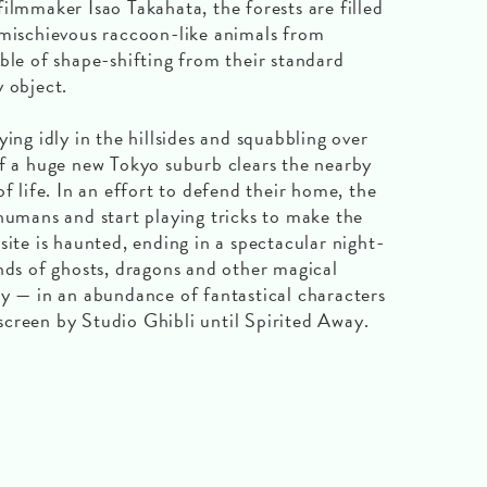
maker Isao Takahata, the forests are filled
 mischievous raccoon-like animals from
ble of shape-shifting from their standard
 object.
ing idly in the hillsides and squabbling over
of a huge new Tokyo suburb clears the nearby
f life. In an effort to defend their home, the
humans and start playing tricks to make the
site is haunted, ending in a spectacular night-
nds of ghosts, dragons and other magical
ty — in an abundance of fantastical characters
creen by Studio Ghibli until Spirited Away.