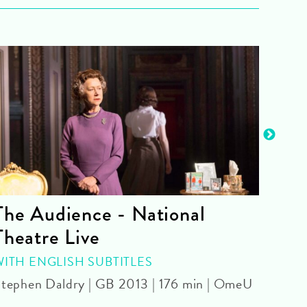
The Audience - National
La 
Theatre Live
CINE
Yoel 
WITH ENGLISH SUBTITLES
tephen Daldry | GB 2013 | 176 min | OmeU