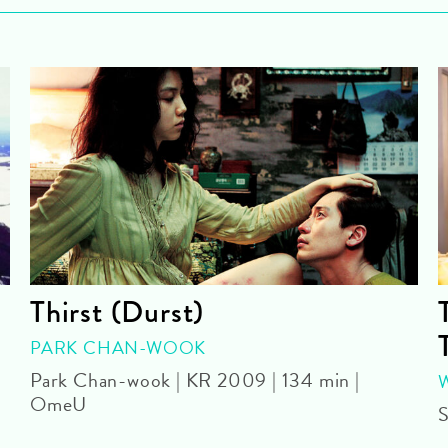
Thirst (Durst)
PARK CHAN-WOOK
Park Chan-wook | KR 2009 | 134 min |
OmeU
S