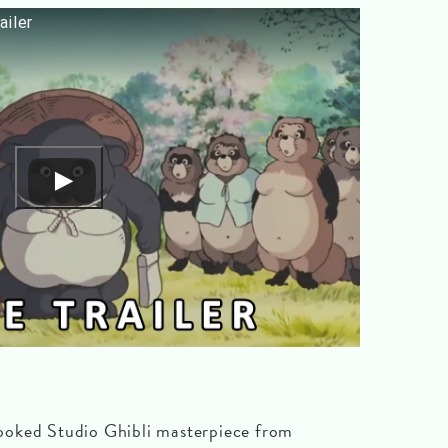
ailer
rlooked Studio Ghibli masterpiece from