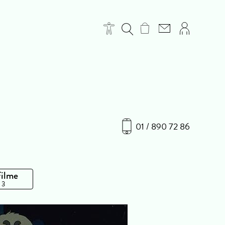
01 / 890 72 86
Filme
 3