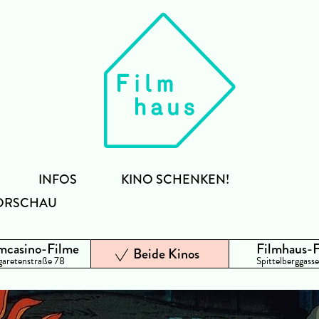
INFOS
KINO SCHENKEN!
ORSCHAU
mcasino-Filme
Filmhaus-
Beide Kinos
aretenstraße 78
Spittelberggasse