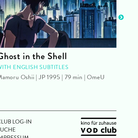
Ghost in the Shell
Gho
WITH ENGLISH SUBTITLES
WE A
JARM
amoru Oshii | JP 1995 | 79 min | OmeU
Jim J
CLUB LOG-IN
SUCHE
IMPRESSUM