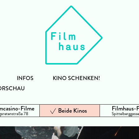
INFOS
KINO SCHENKEN!
ORSCHAU
mcasino-Filme
Filmhaus-
Beide Kinos
aretenstraße 78
Spittelberggasse