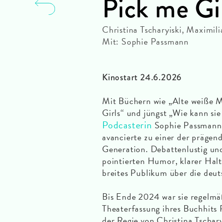
Pick me Gi
Christina Tscharyiski, Maximi
Mit: Sophie Passmann
Kinostart 24.6.2026
Mit Büchern wie „Alte weiße 
Girls“ und jüngst „Wie kann si
Podcasterin
Sophie Passmann r
avancierte zu einer der prägen
Generation. Debattenlustig und
pointierten Humor, klarer Halt
breites Publikum über die deu
Bis Ende 2024 war sie regelmä
Theaterfassung ihres Buchhits 
der Regie von Christina Tschary