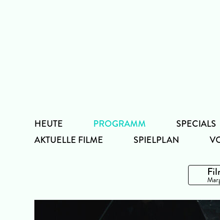
Zum
Inhalt
HEUTE
PROGRAMM
SPECIALS
AKTUELLE FILME
SPIELPLAN
V
Fil
Marg