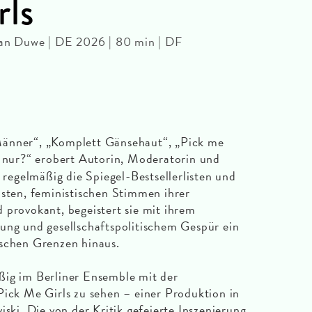
rls
lian Duwe | DE 2026 | 80 min | DF
Männer“, „Komplett Gänsehaut“, „Pick me
e nur?“ erobert Autorin, Moderatorin und
egelmäßig die Spiegel-Bestsellerlisten und
dsten, feministischen Stimmen ihrer
 provokant, begeistert sie mit ihrem
ung und gesellschaftspolitischem Gespür ein
tschen Grenzen hinaus.
ßig im Berliner Ensemble mit der
Pick Me Girls zu sehen – einer Produktion in
iski. Die von der Kritik gefeierte Inszenierung