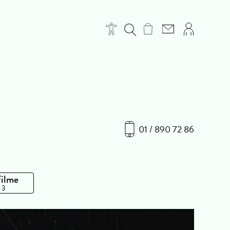
01 / 890 72 86
Filme
 3