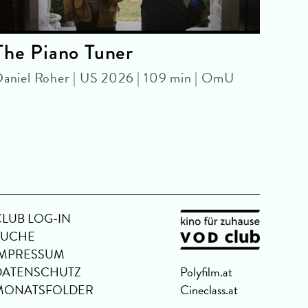
The Piano Tuner
Onl
aniel Roher | US 2026 | 109 min | OmU
WE A
JARM
Jim J
OmU
CLUB LOG-IN
SUCHE
IMPRESSUM
DATENSCHUTZ
Polyfilm.at
MONATSFOLDER
Cineclass.at