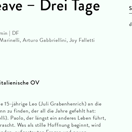
eave – Drei Tage
S
d
 min | DF
arinelli, Arturo Gabbriellini, Joy Falletti
 italienische OV
ie 15-jährige Leo (Juli Grabenhenrich) an die
 zu finden, der all die Jahre gefehlt hat:
li). Paolo, der längst ein anderes Leben führt,
ascht. Was als stille Hoffnung beginnt, wird
unden, aufgestauten Fragen und neuen