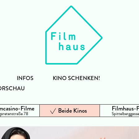
INFOS
KINO SCHENKEN!
ORSCHAU
mcasino-Filme
Filmhaus-
Beide Kinos
aretenstraße 78
Spittelberggasse