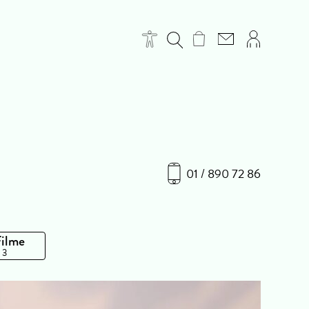
01 / 890 72 86
Filme
 3