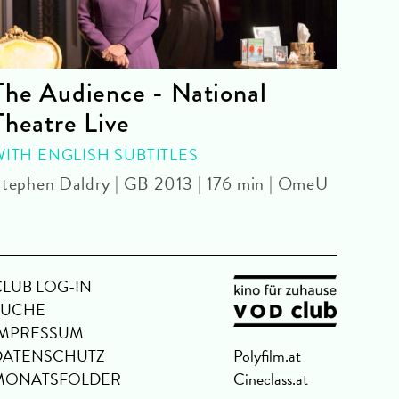
The Audience - National
La 
Theatre Live
CINE
Yoel 
WITH ENGLISH SUBTITLES
tephen Daldry | GB 2013 | 176 min | OmeU
CLUB LOG-IN
SUCHE
IMPRESSUM
DATENSCHUTZ
Polyfilm.at
MONATSFOLDER
Cineclass.at