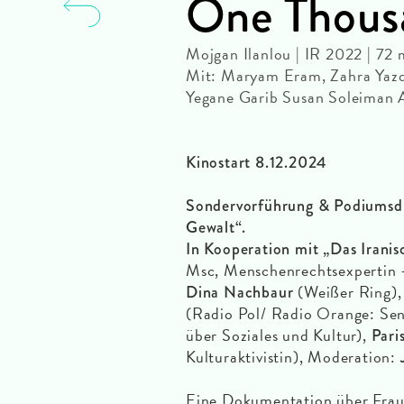
One Thou
Mojgan Ilanlou | IR 2022 | 72
Mit: Maryam Eram, Zahra Yaz
Yegane Garib Susan Soleiman 
Kinostart 8.12.2024
Sondervorführung & Podiumsdi
Gewalt“.
In Kooperation mit „Das Irani
Msc, Menschenrechtsexpertin 
(Weißer Ring)
Dina Nachbaur
(Radio Pol/ Radio Orange: Sen
über Soziales und Kultur),
Pari
Kulturaktivistin), Moderation:
Eine Dokumentation über Fraue