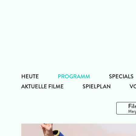
Zum
Inhalt
HEUTE
PROGRAMM
SPECIALS
AKTUELLE FILME
SPIELPLAN
V
Fil
Marg