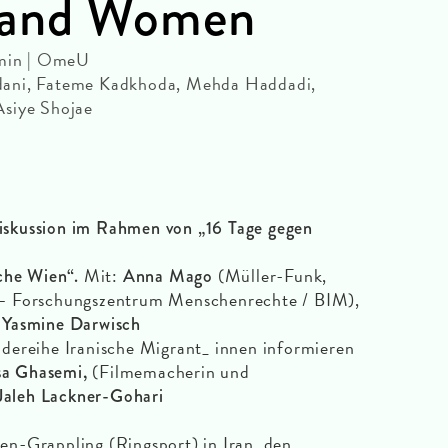
sand Women
 min | OmeU
dani, Fateme Kadkhoda, Mehda Haddadi,
Asiye Shojae
skussion im Rahmen von „16 Tage gegen
Mit:
(Müller-Funk,
sche Wien“.
Anna Mago
– Forschungszentrum Menschenrechte / BIM),
,
Yasmine Darwisch
dereihe Iranische Migrant_ innen informieren
(Filmemacherin und
sa Ghasemi,
Jaleh Lackner-Gohari
n-Grappling (Ringsport) in Iran, den