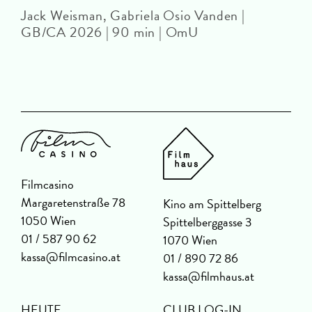
Jack Weisman, Gabriela Osio Vanden |
J
GB/CA 2026 | 90 min | OmU
Filmcasino
Margaretenstraße 78
Kino am Spittelberg
1050 Wien
Spittelberggasse 3
01 / 587 90 62
1070 Wien
kassa@filmcasino.at
01 / 890 72 86
kassa@filmhaus.at
HEUTE
CLUB LOG-IN