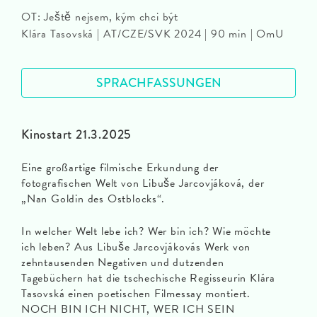
OT: Ještě nejsem, kým chci být
Klára Tasovská | AT/CZE/SVK 2024 | 90 min | OmU
SPRACHFASSUNGEN
Kinostart 21.3.2025
Eine großartige filmische Erkundung der
fotografischen Welt von Libuše Jarcovjáková, der
„Nan Goldin des Ostblocks“.
In welcher Welt lebe ich? Wer bin ich? Wie möchte
ich leben? Aus Libuše Jarcovjákovás Werk von
zehntausenden Negativen und dutzenden
Tagebüchern hat die tschechische Regisseurin Klára
Tasovská einen poetischen Filmessay montiert.
NOCH BIN ICH NICHT, WER ICH SEIN