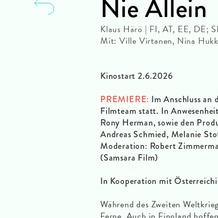
Nie Allein
Klaus Härö | FI, AT, EE, DE;
Mit: Ville Virtanen, Nina Hu
Kinostart 2.6.2026
PREMIERE:
Im Anschluss an d
Filmteam statt. In Anwesenhei
Rony Herman, sowie den Prod
Andreas Schmied, Melanie Stof
Moderation: Robert Zimmerm
(Samsara Film)
In Kooperation mit Österreich
Während des Zweiten Weltkrieg
Ferne. Auch in Finnland hoffe