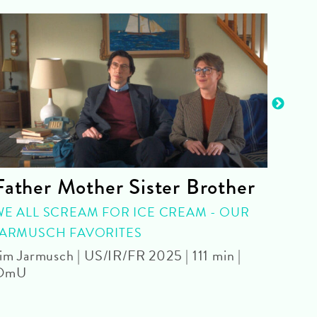
Father Mother Sister Brother
Gho
WE ALL SCREAM FOR ICE CREAM - OUR
WITH
JARMUSCH FAVORITES
Mamor
im Jarmusch | US/IR/FR 2025 | 111 min |
OmU