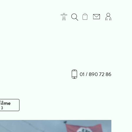
01 / 890 72 86
Filme
 3