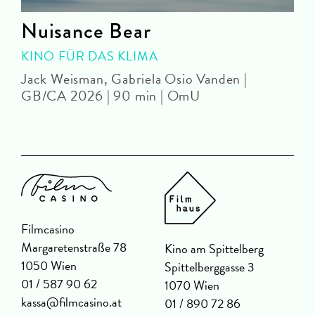
Nuisance Bear
KINO FÜR DAS KLIMA
Jack Weisman, Gabriela Osio Vanden |
J
GB/CA 2026 | 90 min | OmU
Filmcasino
Margaretenstraße 78
Kino am Spittelberg
1050 Wien
Spittelberggasse 3
01 / 587 90 62
1070 Wien
kassa@filmcasino.at
01 / 890 72 86