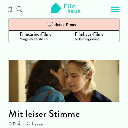
Zum
Inhalt
Beide Kinos
Filmcasino-Filme
Filmhaus-Filme
Margaretenstraße 78
Spittelberggasse 3
Mit leiser Stimme
OT: À voix basse