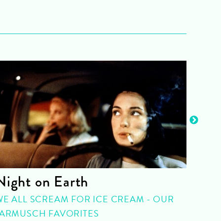
Night on Earth
Hub
Aku
WE ALL SCREAM FOR ICE CREAM - OUR
JARMUSCH FAVORITES
POOL