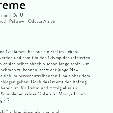
reme
49 min | OmU
eth Paltrow , Odessa A'zion
e Chalamet) hat nur ein Ziel im Leben:
 werden und somit in den Olymp der gefeierten
n er sich selbst ohnehin schon lange zählt. Um
ilnehmen zu können, setzt der junge New
uss sich im nervenaufreibenden Finale aber dem
chlagen geben. Doch das ist erst der Anfang
bereit ist, für Ruhm und Erfolg alles zu
n Schuhladen seines Onkels ist Martys Traum
 groß.
als Tischtenniswunderkind und