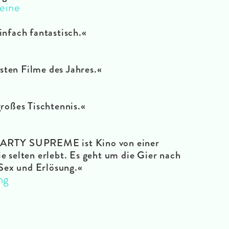
eine
infach fantastisch.
«
n
sten Filme des Jahres.
«
großes Tischtennis.
«
 MARTY SUPREME ist Kino von einer
ie selten erlebt. Es geht um die Gier nach
Sex und Erlösung.
«
ng