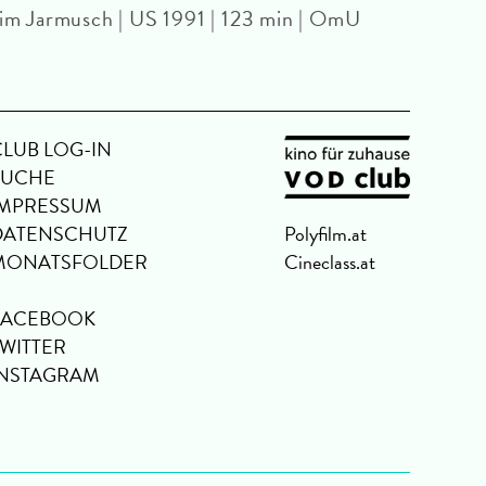
im Jarmusch | US 1991 | 123 min | OmU
Huber
CLUB LOG-IN
SUCHE
IMPRESSUM
DATENSCHUTZ
Polyfilm.at
MONATSFOLDER
Cineclass.at
FACEBOOK
TWITTER
INSTAGRAM