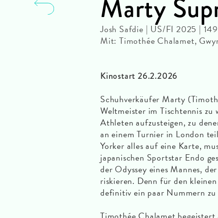
Marty Sup
Josh Safdie | US/FI 2025 | 1
Mit: Timothée Chalamet, Gwyn
Kinostart 26.2.2026
Schuhverkäufer Marty (Timothé
Weltmeister im Tischtennis zu
Athleten aufzusteigen, zu dene
an einem Turnier in London te
Yorker alles auf eine Karte, m
japanischen Sportstar Endo ges
der Odyssey eines Mannes, der 
riskieren. Denn für den kleine
definitiv ein paar Nummern zu
Timothée Chalamet begeistert 