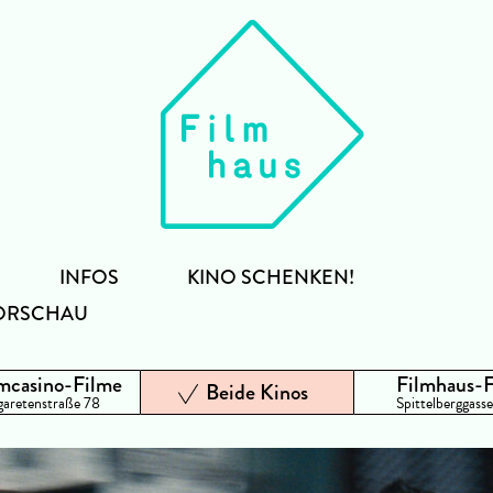
INFOS
KINO SCHENKEN!
ORSCHAU
mcasino-Filme
Filmhaus-
Beide Kinos
aretenstraße 78
Spittelberggasse