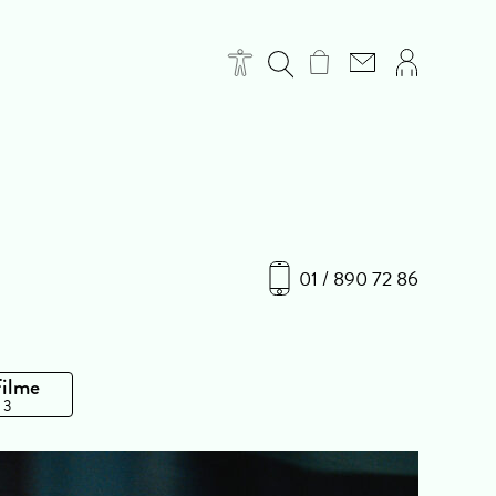
01 / 890 72 86
Filme
 3