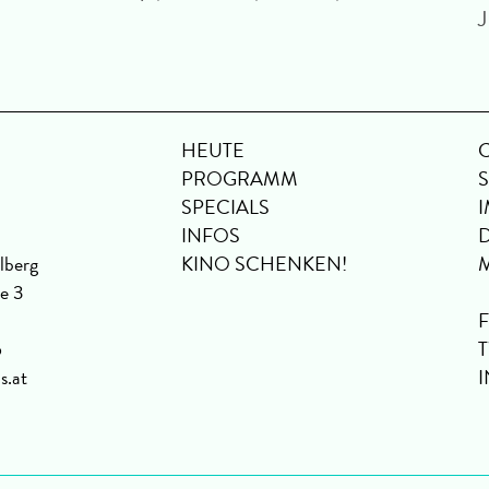
J
HEUTE
PROGRAMM
SPECIALS
INFOS
lberg
KINO SCHENKEN!
se 3
6
s.at