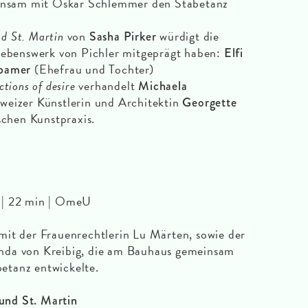
einsam mit Oskar Schlemmer den Stäbetanz
d St. Martin
von
würdigt die
Sasha Pirker
 Lebenswerk von Pichler mitgeprägt haben:
Elfi
(Ehefrau und Tochter)
ipamer
tions of desire
verhandelt
Michaela
weizer Künstlerin und Architektin
Georgette
schen Kunstpraxis.
| 22 min | OmeU
mit der Frauenrechtlerin Lu Märten, sowie der
nda von Kreibig, die am Bauhaus gemeinsam
etanz entwickelte.
und St. Martin