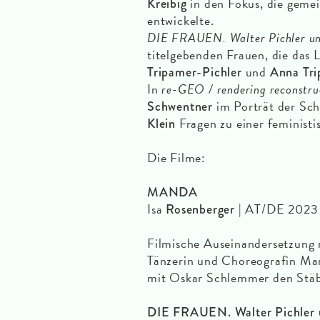
in den Fokus, die gem
Kreibig
entwickelte.
DIE FRAUEN. Walter Pichler un
titelgebenden Frauen, die das
und
Tripamer-Pichler
Anna Tr
In
re-GEO / rendering reconstruc
im Porträt der Sch
Schwentner
Fragen zu einer feministi
Klein
Die Filme:
MANDA
Isa
| AT/DE 2023 
Rosenberger
Filmische Auseinandersetzung 
Tänzerin und Choreografin Ma
mit Oskar Schlemmer den Stäb
DIE FRAUEN. Walter Pichler 