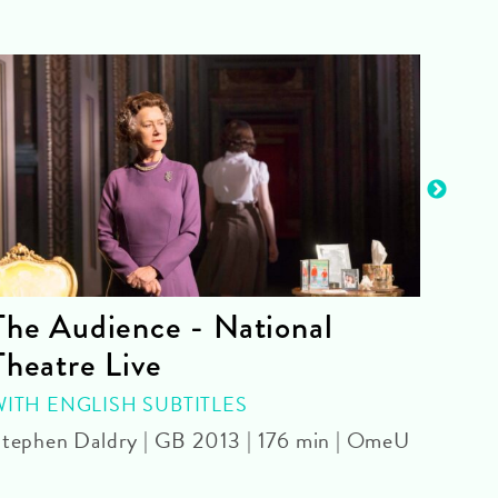
The Audience - National
La 
Theatre Live
CINE
Yoel 
WITH ENGLISH SUBTITLES
tephen Daldry | GB 2013 | 176 min | OmeU